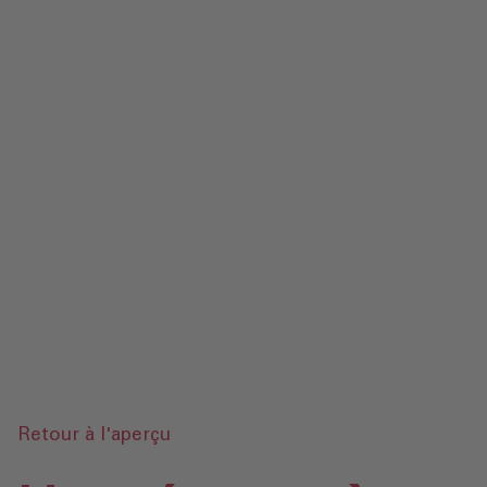
Contact
Mentions légales‎
Protection des données‎‎
Glossaire
Envoyer une demande
Retour à l'aperçu