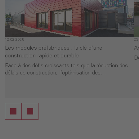
12.02.2025
23
Les modules préfabriqués : la clé d’une
Ap
construction rapide et durable
De
Face à des défis croissants tels que la réduction des
délais de construction, l’optimisation des…
- Les modules préfabriqués : la clé d’une constructio
- 
ure
Continuer la lecture