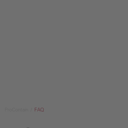
Contact
Mentions légales‎
Protection des données‎‎
Glossaire
Envoyer une demande
ProContain
FAQ