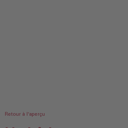
Contact
Mentions légales‎
Protection des données‎‎
Glossaire
Envoyer une demande
Retour à l'aperçu