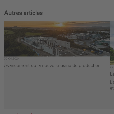
Autres articles
30.04.2024
Avancement de la nouvelle usine de production
27
L
La
et
- Avancement de la nouvelle usine de production
- 
ure
Continuer la lecture