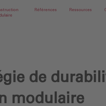
struction
Références
Ressources
ulaire
égie de durabili
on modulaire