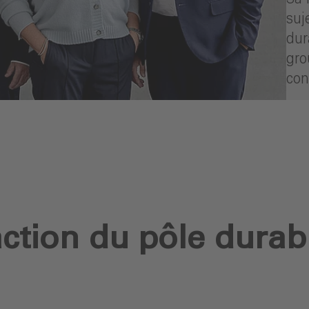
suj
dur
gro
con
- Co
tion du pôle durabi