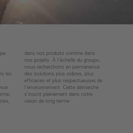
upe
ans
rs les
 plus
t
e
ence
rche
erme,
notre
ites,
vision de long terme.