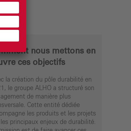
mment nous mettons en
vre ces objectifs
c la création du pôle durabilité en
1, le groupe ALHO a structuré son
agement de manière plus
nsversale. Cette entité dédiée
ompagne les produits et les projets
 les principaux enjeux de durabilité.
mission est de faire avancer ces