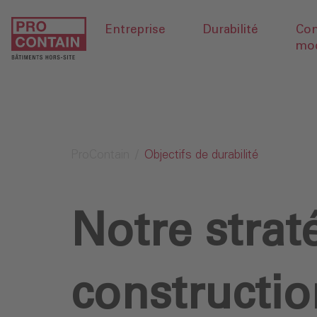
Entreprise
Durabilité
Con
mod
ProContain
Objectifs de durabilité
Notre strat
constructi