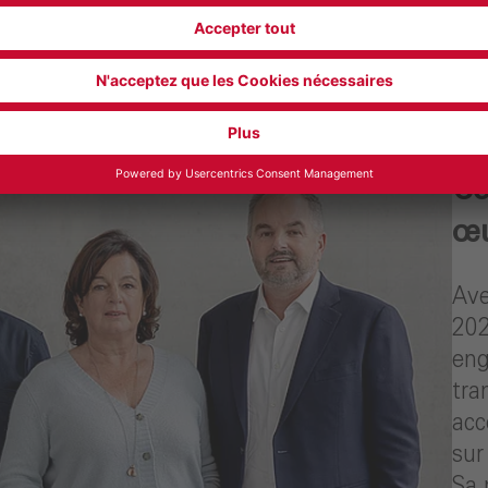
Co
œu
Ave
202
eng
tra
acc
sur
Sa 