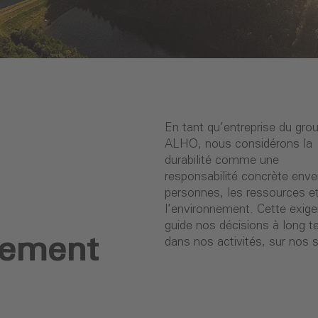
En tant qu’entreprise du gro
dans nos produits comme d
ALHO, nous considérons la
nos projets. À l’échelle du groupe,
durabilité comme une
nous recherchons en permanence
responsabilité concrète enve
des solutions plus sobres,
personnes, les ressources e
efficaces et plus respectueuses d
l’environnement. Cette exig
l’environnement. Cette déma
guide nos décisions à long t
s’inscrit pleinement dans 
nement
dans nos activités, sur nos s