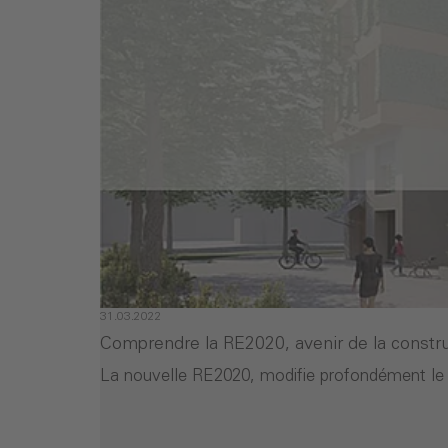
31.03.2022
Comprendre la RE2020, avenir de la constr
La nouvelle RE2020, modifie profondément le 
- Comprendre la RE2020, avenir de la cons
er la lecture