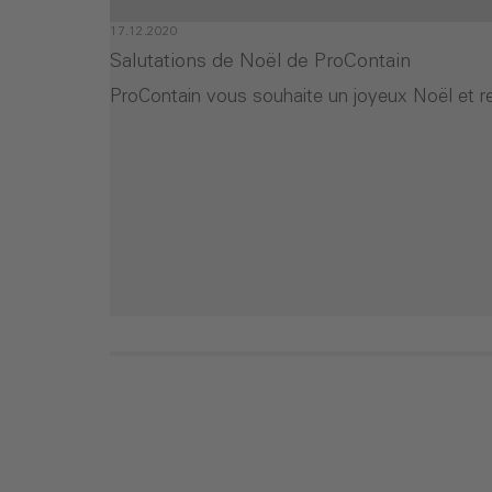
17.12.2020
Salutations de Noël de ProContain
ProContain vous souhaite un joyeux Noël et re
- Salutations de Noël de ProContain
er la lecture