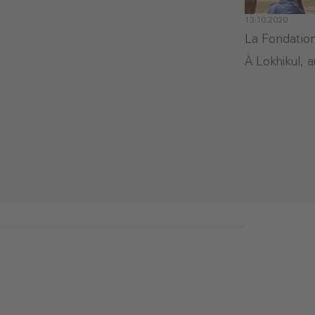
13.10.2020
La Fondation
À Lokhikul, 
- La Fondati
Continuer la lecture