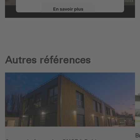
En savoir plus
Accepter
powered by
Usercentrics Consent
Management Platform
Autres références
B