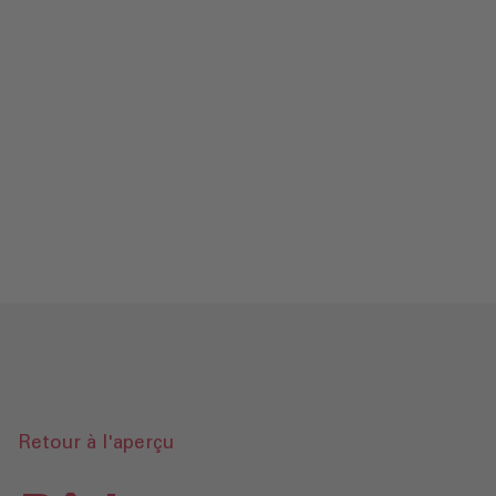
Contact
Mentions légales‎
Protection des données‎‎
Glossaire
Envoyer une demande
Retour à l'aperçu