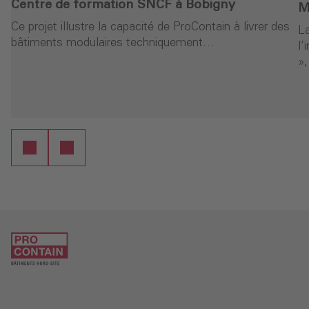
Centre de formation SNCF à Bobigny
M
Ce projet illustre la capacité de ProContain à livrer des
L
bâtiments modulaires techniquement…
l’
»
ure
Continuer la lecture