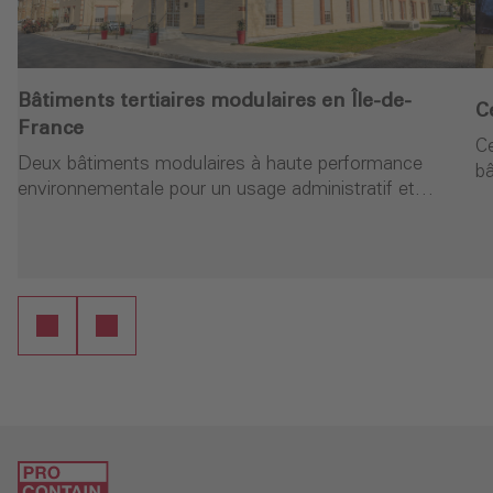
Bâtiments tertiaires modulaires en Île-de-
C
France
Ce
Deux bâtiments modulaires à haute performance
b
environnementale pour un usage administratif et…
Continuer la lecture
ure