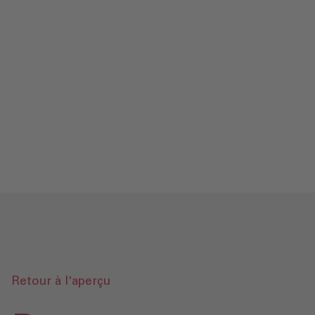
Contact
Mentions légales‎
Protection des données‎‎
Glossaire
Envoyer une demande
Retour à l'aperçu