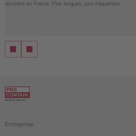
récurrent en France. Plus longues, plus fréquentes…
- RE2020 et canicules : comment la construction modu
- 
ure
Continuer la lecture
Entreprise