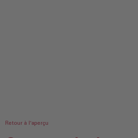
Contact
Mentions légales‎
Protection des données‎‎
Glossaire
Envoyer une demande
Retour à l'aperçu