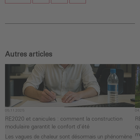
Autres articles
05.11.2025
04
RE2020 et canicules : comment la construction
R
modulaire garantit le confort d’été
qu
m
Les vagues de chaleur sont désormais un phénomène