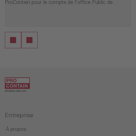
ProContain pour le compte de l’office Public de…
ure
Entreprise
À propos