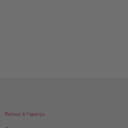
Contact
Mentions légales‎
Protection des données‎‎
Glossaire
Envoyer une demande
Retour à l'aperçu