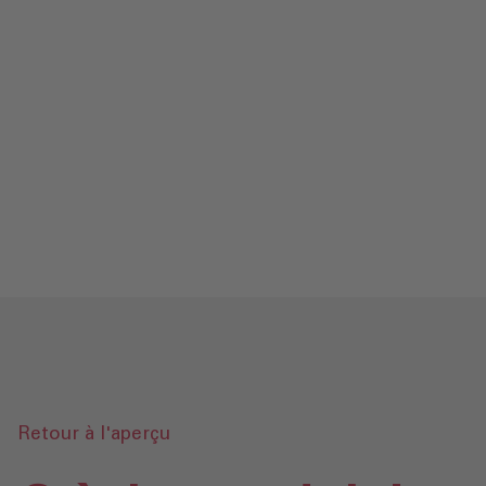
Contact
Mentions légales‎
Protection des données‎‎
Glossaire
Envoyer une demande
Retour à l'aperçu