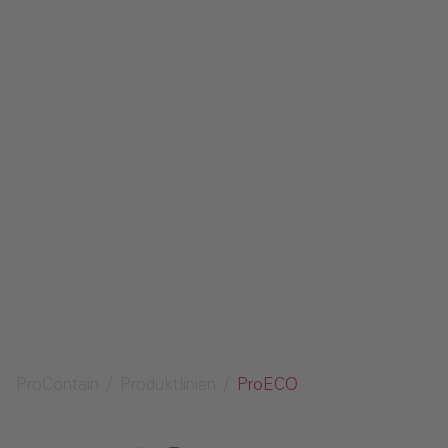
Kontakt
Impressum
Datenschutz
Medien
Anfrage senden
ProContain
Produktlinien
ProECO