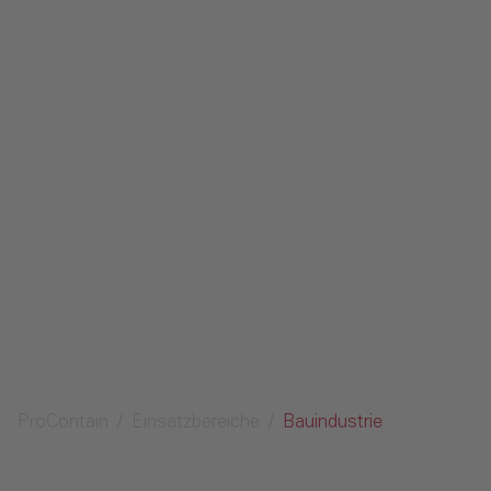
Kontakt
Impressum
Datenschutz
Medien
Anfrage senden
ProContain
Einsatzbereiche
Bauindustrie