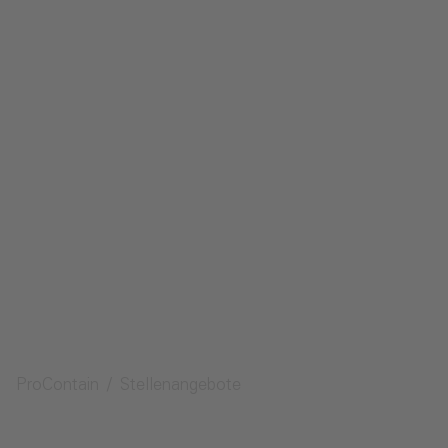
Kontakt
Impressum
Datenschutz
Medien
Anfrage senden
ProContain
Stellenangebote