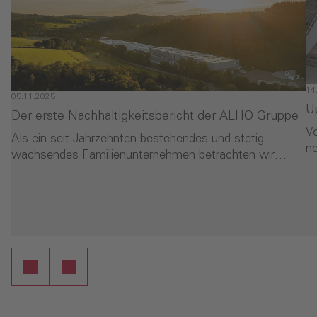
14
05.11.2025
U
Der erste Nachhaltigkeitsbericht der ALHO Gruppe
V
Als ein seit Jahrzehnten bestehendes und stetig
n
wachsendes Familienunternehmen betrachten wir…
- Der erste Nachhaltigkeitsbericht der ALHO Gruppe
-
en
Weiterlesen