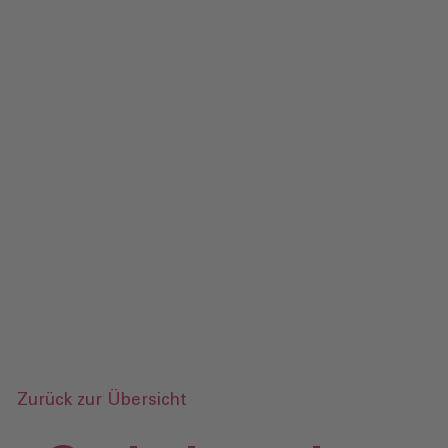
Kontakt
Impressum
Datenschutz
Medien
Anfrage senden
Zurück zur Übersicht